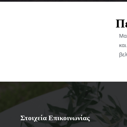
Πε
Μας
και
βε
Στοιχεία Επικοινωνίας