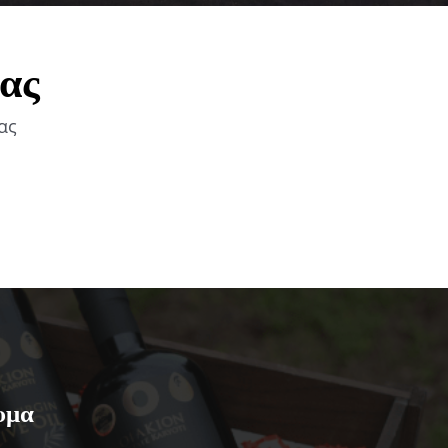
σας
ας
υμα